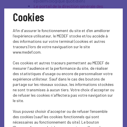
épidémiologique quotidien)
Le portail de la direction générale des
douanes et droits indirects
Cookies
DIRECCTE Hauts-de-France
- Protocole
Site du Ministère du Travail
national pour assurer la santé et la
Afin d'assurer le fonctionnement du site et d'en améliorer
sécurité des salariés en entreprise
l'expérience utilisateur, le MEDEF stocke et/ou accède à
face à l’épidémie de COVID-19
des informations sur votre terminal (cookies et autres
- Télétravail
Site du Ministère du Travail
traceurs) lors de votre naviguation sur le site
en période de COVID-19
www.medef.com.
- Fiches
Site du Ministère du Travail
conseils métiers et guides pour les
Ces cookies et autres traceurs permettent au MEDEF de
salariés et les employeurs
mesurer l'audience et la performance du site, de réaliser
des statistiques d'usage ou encore de personnaliser votre
expérience utilisteur. Sauf dans le cas des boutons de
Documents & Informations à
partage sur les réseaux sociaux, les informations stockées
ne sont transmises à aucun tiers. Votre choix d'accepter ou
consulter & à télécharger
:
de refuser les cookies n'affectera pas votre navigation sur
le site.
Vous pouvez choisir d'accepter ou de refuser l'ensemble
des cookies (sauf les cookies fonctionnels qui sont
CORONAVIRUS
nécessaires au fonctionnement du site). Le bouton