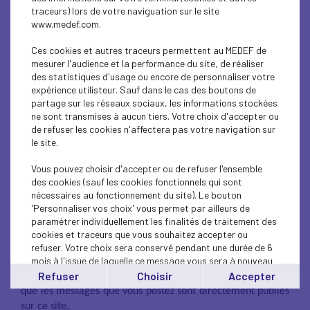
indiquée clairement sur le lien ou à proximité de
traceurs) lors de votre naviguation sur le site
www.medef.com.
celui-ci.
que le lien n’est pas utilisé à des fins commerciales
Ces cookies et autres traceurs permettent au MEDEF de
ou publicitaires.
mesurer l'audience et la performance du site, de réaliser
des statistiques d'usage ou encore de personnaliser votre
Cette autorisation ne s’applique pas aux sites internet
expérience utilisteur. Sauf dans le cas des boutons de
diffusant des informations à caractère violent,
partage sur les réseaux sociaux, les informations stockées
ne sont transmises à aucun tiers. Votre choix d'accepter ou
pornographique, xénophobe ou pouvant, dans une plus
de refuser les cookies n'affectera pas votre navigation sur
large mesure, porter atteinte à la sensibilité du plus grand
le site.
nombre.
Vous pouvez choisir d'accepter ou de refuser l'ensemble
Publication de commentaires
des cookies (sauf les cookies fonctionnels qui sont
Les commentaires publiés par les internautes expriment
nécessaires au fonctionnement du site). Le bouton
'Personnaliser vos choix' vous permet par ailleurs de
uniquement les opinions personnelles de leurs auteurs et
paramétrer individuellement les finalités de traitement des
sont publiés sous leur responsabilité. Le MEDEF ne saurait
cookies et traceurs que vous souhaitez accepter ou
être tenu responsable du contenu de ces messages dont il
refuser. Votre choix sera conservé pendant une durée de 6
n’est pas l’auteur.
mois à l'issue de laquelle ce message vous sera à nouveau
affiché..
Refuser
Choisir
Accepter
Les commentaires sont modérés a posteriori. Cela signifie
Vous pouvez modifier votre choix à tout moment en
que les messages que vous postez sont directement publiés
cliquant sur le lien
'cookies'
en bas de page.
sur ce site.