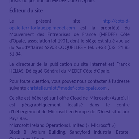
prises de position du MEDEF Côte d’Opale.
Éditeur du site
Le présent site
http://cote-d-
opale.territoriaux.pp.medef.com
est la propriété du
Mouvement des Entreprises de France (MEDEF) Côte
d’Opale, association loi 1901, dont le siège est situé
430 Bd
d’Affaires
62903 COQUELLES – tél. : +33 (0)3 21 85
du Parc
51 84
.
Le directeur de la publication du site internet est Franck
HELIAS, Délégué Général du MEDEF Côte d’Opale.
Pour toute question, vous pouvez nous contacter à l’adresse
suivante
christelle.miot@medef-cote-opale.com
.
Ce site est hébergé sur l’offre Cloud de Microsoft (Azure). Il
est géographiquement localisé dans le centre
d’hébergement de Microsoft en Europe de l’Ouest situé aux
Pays Bas.
Microsoft Ireland Operations Limited (« Microsoft »)
Block B, Atrium Building, Sandyford Industrial Estate,