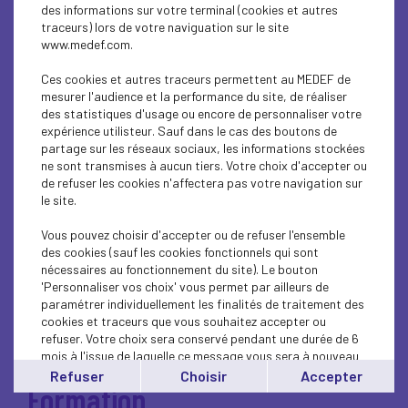
CORONAVIRUS
des informations sur votre terminal (cookies et autres
traceurs) lors de votre naviguation sur le site
www.medef.com.
Côté Environnement
Ces cookies et autres traceurs permettent au MEDEF de
mesurer l'audience et la performance du site, de réaliser
des statistiques d'usage ou encore de personnaliser votre
expérience utilisteur. Sauf dans le cas des boutons de
partage sur les réseaux sociaux, les informations stockées
Elections
ne sont transmises à aucun tiers. Votre choix d'accepter ou
de refuser les cookies n'affectera pas votre navigation sur
le site.
Entreprises de la Côte d'Opale
Vous pouvez choisir d'accepter ou de refuser l'ensemble
des cookies (sauf les cookies fonctionnels qui sont
nécessaires au fonctionnement du site). Le bouton
'Personnaliser vos choix' vous permet par ailleurs de
paramétrer individuellement les finalités de traitement des
Événementiels internes
cookies et traceurs que vous souhaitez accepter ou
refuser. Votre choix sera conservé pendant une durée de 6
mois à l'issue de laquelle ce message vous sera à nouveau
affiché..
Refuser
Choisir
Accepter
Formation
Vous pouvez modifier votre choix à tout moment en
cliquant sur le lien
'cookies'
en bas de page.