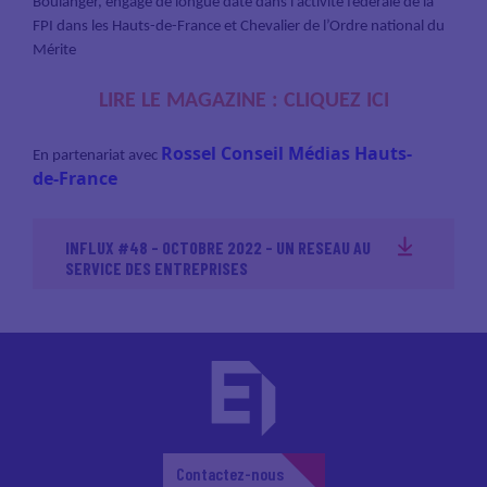
Boulanger, engagé de longue date dans l’activité fédérale de la
FPI dans les Hauts-de-France et Chevalier de l’Ordre national du
Mérite
LIRE LE MAGAZINE :
CLIQUEZ ICI
Rossel Conseil Médias Hauts-
En partenariat avec
de-France
INFLUX #48 - OCTOBRE 2022 - UN RESEAU AU
SERVICE DES ENTREPRISES
Contactez-nous