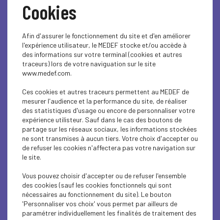
Cookies
Dans ce numéro du mois d'octobre, nous avons choisi de nous
intéresser au « réseau ». Un mot qui est aujourd’hui sur toutes
les lèvres, à la maison, au travail, dans la rue, sur tous les écrans.
Afin d'assurer le fonctionnement du site et d'en améliorer
l'expérience utilisateur, le MEDEF stocke et/ou accède à
Universel et intergénérationnel, le réseautage est devenu pour
des informations sur votre terminal (cookies et autres
traceurs) lors de votre naviguation sur le site
beaucoup une pratique quotidienne. Pour un dirigeant
www.medef.com.
d’entreprise, le travail en réseau est une nécessité, à condition
toutefois d’en faire bon usage pour en éviter les risques et les
Ces cookies et autres traceurs permettent au MEDEF de
travers.
mesurer l'audience et la performance du site, de réaliser
des statistiques d'usage ou encore de personnaliser votre
Au sommaire de ce numéro 48 :
expérience utilisteur. Sauf dans le cas des boutons de
partage sur les réseaux sociaux, les informations stockées
ne sont transmises à aucun tiers. Votre choix d'accepter ou
#
1
: « POURQUOI REJOINDRE UN RÉSEAU ? », « Le
de refuser les cookies n'affectera pas votre navigation sur
renouvellement des générations est aujourd'hui un enjeu
le site.
fort » avec Sophie Louey sociologue et spécialiste des
Vous pouvez choisir d'accepter ou de refuser l'ensemble
organisations patronales
des cookies (sauf les cookies fonctionnels qui sont
nécessaires au fonctionnement du site). Le bouton
#
2
: « A CHACUN SA SPHÈRE D’INFLUENCE » avec Patrice
'Personnaliser vos choix' vous permet par ailleurs de
Pennel, président du MEDEF Hauts-de-France : « Chaque
paramétrer individuellement les finalités de traitement des