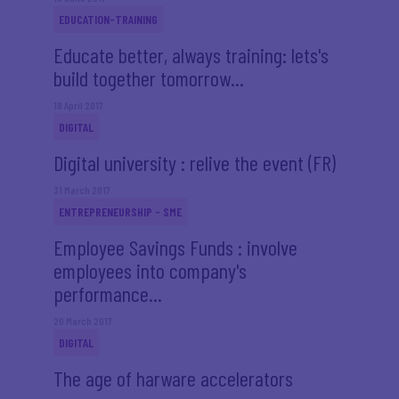
EDUCATION-TRAINING
Educate better, always training: lets's
build together tomorrow...
18 April 2017
DIGITAL
Digital university : relive the event (FR)
31 March 2017
ENTREPRENEURSHIP - SME
Employee Savings Funds : involve
employees into company's
performance...
20 March 2017
DIGITAL
The age of harware accelerators