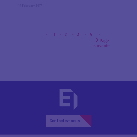
14 February 2017
1
2
3
4
Page
suivante
Contactez-nous