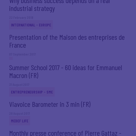
Why business success depends on a real
industrial strategy
22 February 2018
INTERNATIONAL - EUROPE
Presentation of the Maison des entreprises de
France
07 September 2017
Summer School 2017 - 60 ideas for Emmanuel
Macron (FR)
31 August 2017
ENTREPRENEURSHIP - SME
Viavoice Barometer in 3 min (FR)
28 August 2017
MEDEF LIFE
Monthly presse conference of Pierre Gattaz -