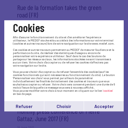
Rue de la formation takes the green
road (FR)
Cookies
29 June 2017
DIGITAL
Afin d'assurer le fonctionnement du site et d'en améliorer l'expérience
BizHackathon Blockchain Paris : relve
utilisateur, le MEDEF stocke et/ou accède à des informations sur votre terminal
(cookies et autres traceurs) lors de votre naviguation sur le site www.medef.com.
the event! (FR)
Ces cookies et autres traceurs permettent au MEDEF de mesurer l'audience et la
performance du site, de réaliser des statistiques d'usage ou encore de
personnaliser votre expérience utilisteur. Sauf dans le cas des boutons de
28 June 2017
partage sur les réseaux sociaux, les informations stockées ne sont transmises à
aucun tiers. Votre choix d'accepter ou de refuser les cookies n'affectera pas
DIGITAL
votre navigation sur le site.
Vous pouvez choisir d'accepter ou de refuser l'ensemble des cookies (sauf les
The various uses cases for blockchain
cookies fonctionnels qui sont nécessaires au fonctionnement du site). Le bouton
'Personnaliser vos choix' vous permet par ailleurs de paramétrer
individuellement les finalités de traitement des cookies et traceurs que vous
(FR)
souhaitez accepter ou refuser. Votre choix sera conservé pendant une durée de 6
mois à l'issue de laquelle ce message vous sera à nouveau affiché..
Vous pouvez modifier votre choix à tout moment en cliquant sur le lien
'cookies'
22 June 2017
en bas de page.
SOCIAL
Refuser
Choisir
Accepter
Monthly press conference of Pierre
Gattaz, June 2017 (FR)
18 June 2017