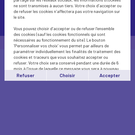
ne sont transmises à aucun tiers. Votre choix d'accepter ou
de refuser les cookies n'affectera pas votre navigation sur
le site.
Contactez-nous
Vous pouvez choisir d'accepter ou de refuser l'ensemble
des cookies (sauf les cookies fonctionnels qui sont
nécessaires au fonctionnement du site). Le bouton
© Medef Côte d'Opale 2026 -
Mentions légales
'Personnaliser vos choix' vous permet par ailleurs de
paramétrer individuellement les finalités de traitement des
cookies et traceurs que vous souhaitez accepter ou
refuser. Votre choix sera conservé pendant une durée de 6
mois à l'issue de laquelle ce message vous sera à nouveau
affiché..
Refuser
Choisir
Accepter
Vous pouvez modifier votre choix à tout moment en
cliquant sur le lien
'cookies'
en bas de page.