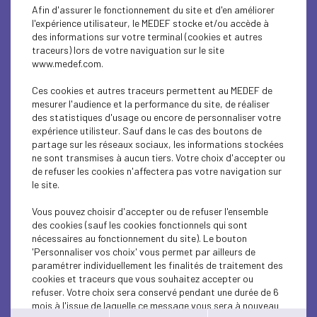
EDUCATION-TRAINING
Afin d'assurer le fonctionnement du site et d'en améliorer
l'expérience utilisateur, le MEDEF stocke et/ou accède à
SOCIAL
des informations sur votre terminal (cookies et autres
traceurs) lors de votre naviguation sur le site
www.medef.com.
SOCIAL
Ces cookies et autres traceurs permettent au MEDEF de
SOCIAL
mesurer l'audience et la performance du site, de réaliser
des statistiques d'usage ou encore de personnaliser votre
EDUCATION-TRAINING
expérience utilisteur. Sauf dans le cas des boutons de
partage sur les réseaux sociaux, les informations stockées
ne sont transmises à aucun tiers. Votre choix d'accepter ou
EDUCATION-TRAINING
de refuser les cookies n'affectera pas votre navigation sur
le site.
EDUCATION-TRAINING
Vous pouvez choisir d'accepter ou de refuser l'ensemble
ECONOMY
des cookies (sauf les cookies fonctionnels qui sont
nécessaires au fonctionnement du site). Le bouton
INTERNATIONAL - EUROPE
'Personnaliser vos choix' vous permet par ailleurs de
paramétrer individuellement les finalités de traitement des
cookies et traceurs que vous souhaitez accepter ou
EDUCATION-TRAINING
refuser. Votre choix sera conservé pendant une durée de 6
mois à l'issue de laquelle ce message vous sera à nouveau
EDUCATION-TRAINING