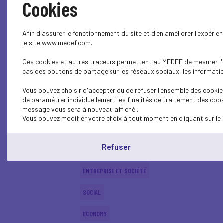
Cookies
CONJUNCTURE
Afin d'assurer le fonctionnement du site et d'en améliorer l'expéri
EMPLOI
le site www.medef.com.
Ces cookies et autres traceurs permettent au MEDEF de mesurer l'au
ENTREPRISE ET SOCIÉTÉ
cas des boutons de partage sur les réseaux sociaux, les information
EDUCATION-TRAINING
Vous pouvez choisir d'accepter ou de refuser l'ensemble des cookies
de paramétrer individuellement les finalités de traitement des cook
ECONOMY
message vous sera à nouveau affiché..
Vous pouvez modifier votre choix à tout moment en cliquant sur le 
SUSTAINABLE DEVELOPMENT
Refuser
ECONOMY
ENTREPRISE ET SOCIÉTÉ
SOCIAL
ECONOMY