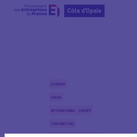
Côte d'Opale
Home
Actualités nationales
Actualités nationale
ECONOMY
SOCIAL
INTERNATIONAL - EUROPE
CONJUNCTURE
SUSTAINABLE DEVELOPMENT