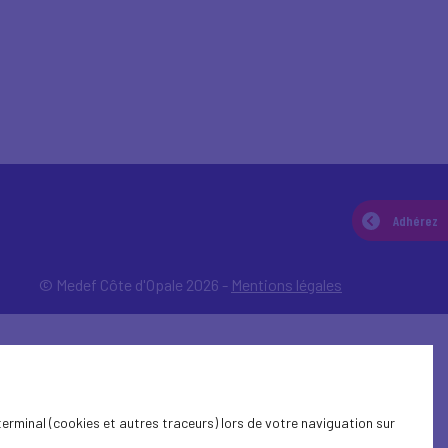
Adhérez
© Medef Côte d'Opale 2026 -
Mentions légales
terminal (cookies et autres traceurs) lors de votre naviguation sur