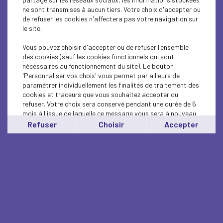
ne sont transmises à aucun tiers. Votre choix d'accepter ou
de refuser les cookies n'affectera pas votre navigation sur
le site.
Vous pouvez choisir d'accepter ou de refuser l'ensemble
des cookies (sauf les cookies fonctionnels qui sont
nécessaires au fonctionnement du site). Le bouton
'Personnaliser vos choix' vous permet par ailleurs de
paramétrer individuellement les finalités de traitement des
cookies et traceurs que vous souhaitez accepter ou
refuser. Votre choix sera conservé pendant une durée de 6
mois à l'issue de laquelle ce message vous sera à nouveau
affiché..
Refuser
Choisir
Accepter
Vous pouvez modifier votre choix à tout moment en
cliquant sur le lien
'cookies'
en bas de page.