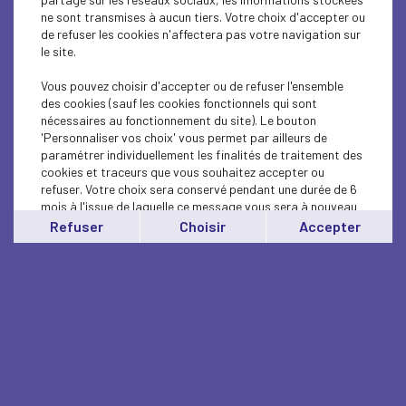
ne sont transmises à aucun tiers. Votre choix d'accepter ou
de refuser les cookies n'affectera pas votre navigation sur
le site.
Vous pouvez choisir d'accepter ou de refuser l'ensemble
des cookies (sauf les cookies fonctionnels qui sont
nécessaires au fonctionnement du site). Le bouton
'Personnaliser vos choix' vous permet par ailleurs de
paramétrer individuellement les finalités de traitement des
cookies et traceurs que vous souhaitez accepter ou
refuser. Votre choix sera conservé pendant une durée de 6
mois à l'issue de laquelle ce message vous sera à nouveau
affiché..
Refuser
Choisir
Accepter
Vous pouvez modifier votre choix à tout moment en
cliquant sur le lien
'cookies'
en bas de page.