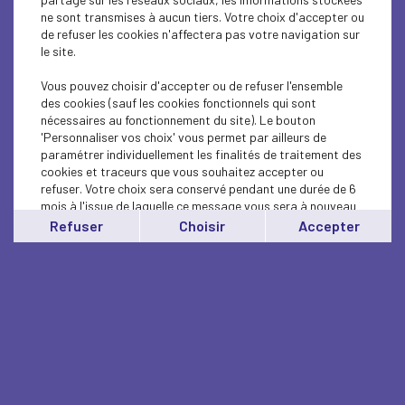
ne sont transmises à aucun tiers. Votre choix d'accepter ou
de refuser les cookies n'affectera pas votre navigation sur
le site.
Vous pouvez choisir d'accepter ou de refuser l'ensemble
des cookies (sauf les cookies fonctionnels qui sont
nécessaires au fonctionnement du site). Le bouton
'Personnaliser vos choix' vous permet par ailleurs de
paramétrer individuellement les finalités de traitement des
cookies et traceurs que vous souhaitez accepter ou
refuser. Votre choix sera conservé pendant une durée de 6
mois à l'issue de laquelle ce message vous sera à nouveau
affiché..
Refuser
Choisir
Accepter
Vous pouvez modifier votre choix à tout moment en
cliquant sur le lien
'cookies'
en bas de page.